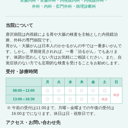
胃腸内科・胃腸外科・内視鏡内科・内視鏡外科・
外科・内科・肛門外科・病理診断科
当院について
唐沢病院は内視鏡による胃や大腸の検査を主軸とした内視鏡治
療、外科の専門病院です。
胃がん・大腸がんは日本人のかかるがんの中では一番多いがんで
す。しかし、早期発見されれば、一番「治るがん」でもありま
す。体調が思わしくない方はお気軽にご相談ください。また、自
覚症状のない方でも定期的な検査を受けることをお勧めします。
受付・診療時間
月
火
水
木
金
土
日
08:00～12:00
〇
〇
〇
〇
〇
〇
休診
13:00～16:30
〇
〇
〇
〇
〇
休診
※ 午前の受付は11:00まで、月曜～金曜までの午後の受付は
16:00までになります。休日は日・祝祭日です。
アクセス・お問い合わせ先